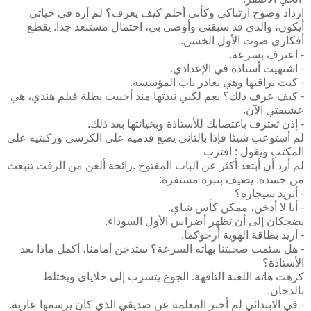
ازداد وضوح ارتباكي وكأني أحلم كيف يعرف؟ لم أره في حياتي
أيكون، والدي قد سبقني وأوصى بي، احتمال مستبعد جدا. يقطع
أفكاري صوت الأول الخشن.
- اعترف بسرعة.
- اشتهيت أستاذة في الإعدادي.
- كنت تراقبها وهي تغادر باب المؤسسة.
- كيف عرف ذلك؟ نعم لكني نبذتها منذ أحببت بطلة فيلم هندي، هي
عشيقتي الآن.
- إذن تعترف باغتصابك للأستاذة وبخيانتها بعد ذلك.
لم أستوعب شيئا فإذا بالثاني يضع قدميه على الكرسي وركبتيه على
المكتب ويقول : اقترب
لم أرد أن أبتعد أكثر عن الباب المفتوح .رائحة ألعن من الزفت تنبعث
من جسده. يضيف بنبرة مستفزة:
- أتريد سيجارة؟
- أنا لا أدخن، ممكن كأس شاي.
يضحكان إلى أن تظهر أضراس الأول السوداء.
- أريد بطاقة الهوية أرجوكما.
- هل سئمت صحبتنا بهاته السرعة؟ ستدخن أمامنا، أكمل ماذا بعد
الأستاذة؟
كرهت هاته اللعبة التافهة. الجوع يتسرب إلى خلاياي ويختلط
بالدخان.
- في الابتدائي لم أخبر المعلمة عن صديقي الذي كان يرسمها عارية.