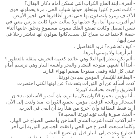
- أتعرف ابنة الحاج الكراب التي تسكن أمام دكان البقال؟
- كانت تصرخ كثيرا ويتحلق حولها شباب الحي، مرة يحملونها فوق
الأكتاف ومرة يلتصقون بها حتى تغرز أظافرها في الجير الأبيض.
لم أقترب منها أبدا، ولا حدثتها ولا سألت عنها كانت تدرس معي في
نفس الفصل وكانت تمضغ العلك بصوت مسموع وتحلق عانتها أثناء
حصة الاجتماعيات صباح كل سبت.كانوا يقولون أنها تعاشر رجلا في
سن أبيها.
- كيف تعاشره؟ نريد التفاصيل .
- لم أرهما ولا يهمني أمرها.
- ألم تكن تنظر إليها ليلا وهي عائدة كغيمة الخريف مثقلة بالعطور ؟
- أبدا أنا أشتهي ملوحة الفشار والبحر وأشعة البيار وهي ترتسم أمام
عيني كل ليلة وفمي مفتوحا يقضم الهواء البارد.
- البطاقة للإنسان المؤمن بمبادئ ثورتنا.
كدت أسأله عن أي الثورات يتحدث؟ عن لونها لكني اختصرت
الطريق وأجبت بحماسة كبيرة:
- أنا مؤمن بجميع الألوان بكل ما تريد، بك أنت و الأستاذة، بدخان
السجائر ورائحة الزفت، مؤمن بجميع الثورات منذ ولدت إلى الآن،
أريد فقط البطاقة وأن أخرج من هنا.أريد أن أبقى في الدرب.
- ألديك صورة وأنت تؤيد ثورتنا المجيدة؟
- لم أكذب كنت أشرب الشاي الساخن وأمضي الصباح في البيار،
وكلما سمعت الصراخ في الحي رافقت الجماهير الثورية إلى آخر
الشارع وعدت إلى البيار قبل أن تضيع اللعبة.