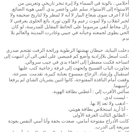
أحلامي . بالونة في السماء ولا إبرة تنخر تاريخي وتعريني من
الاستواء إلى الاستواء. سلم علي واعصر يدي. ألمي هوية الضائع.
أنا لا أعرف سوى شعاع البيار لا آبه لا لمطر ولا لتاريخ صحيفة ولا
لخبر انقلاب ولا لموت زعيم ولا للون ثورة. بائع الحلوى يعرفني لا
زال مخاط أنفي مرسوما على الحائط المقابل للمدرسة، لو كان
الحي يطوى لجمعته وخبأته في جيبي وغادرت المدينة والعالم بلا
ندم.
دخلت البناية، حيطان نهشتها الرطوبة ورائحة الزفت تقتحم صدري
.كنت أسعل بلاإرادية وأضع كم قميصي على أنفي الى أن انتبهت إلى
اتساخه فكنت مضطرا إلى اخفاء يدي في جيب سروالي.
تجاوزت الباب الفسيح واتجهت إلى غرفة زجاجية كتب عليها
استقبال وإرشاد. الزجاج ممسوح بعناية كبيرة، تقدمت بسرعة،
وقفت أمام النافذة المفتوحة، كانوا اثنين يشربان الشاي لم يرفعا
رأسيهما.
سألني الأقرب إلي : أعطني بطاقة الهوية.
- ليست لدي.
- اذهب ولا تعد إلا بها.
- أنا أريد استخلاص بطاقة هويتي.
- الطابق الثالث الغرفة الأولى
كانت الأدراج مفتوحة أمامي، صعدت بخفة وأنا أمني النفس بعودة
سريعة إلى الدرب.