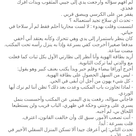
لم أفهم سؤاله وأرجعت يدي إلى جيبي المثقوب وبدأت أفرك
فخذي.
يقفز من على الكرسي ويبصق قربي .
- تحدث أي سلاح تجيد استعماله ؟
ابتسمت وقلت بهدوء : لا لست محاربا أحلم فقط لم أر سلاحا في
حياتي.
كان ينظر باستمرار إلى يدي وهي تتحرك وكأنه يعتقد أني أخفي
مدفعا صغيرا أخرجت كفي بسرعة وإذا به ينزل رأسه تحت المكتب.
مضت ساعة.
أريد بطاقة الهوية وأنا أنظر إلى نظارتي الأول بكل ثبات كما فعلت
مع والدتي لما تركت الثانوية.
أخرج أوراقا بيضاء وقلم حبر وبدأ يكتب بعنف كبير وهو يقول:
- ليس من السهل الحصول على بطاقة الهوية.
- كل شيء يهون من أجل أن أبقى في الحي.
- لماذا تجاوزت باب المكتب وعدت بعد ذلك؟ تظن أننا لم نرك أيها
الوردي.
فاجأني سؤاله، رفعت يدي اليمنى عن المكتب وأحسست بنمل
يسري على وجنتي وحكة في ظهري، الباب قريب ولن يستطيعا
اللحاق بي، لم أجبه.
- أنت تصعب الأمور. سبق لك وأن خالفت القانون، اعترف.
قلت بسرعة : أبدا.
تحدث الثاني: إني أعرفك جيدا ألا تسكن المنزل السفلي الأخير في
الحي الأصفر.