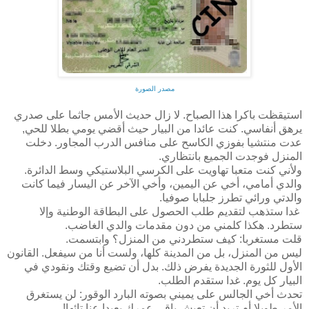
مصدر الصورة
استيقظت باكرا هذا الصباح. لا زال حديث الأمس جاثما على صدري
يرهق أنفاسي. كنت عائدا من البيار حيث أقضي يومي بطلا للحي,
عدت منتشيا بفوزي الكاسح على منافس الدرب المجاور. دخلت
المنزل فوجدت الجميع بانتظاري.
ولأني كنت متعبا تهاويت على الكرسي البلاستيكي وسط الدائرة.
والدي أمامي، أخي عن اليمين، وأخي الآخر عن اليسار فيما كانت
والدتي ورائي تطرز جلبابا صوفيا.
غدا ستذهب لتقديم طلب الحصول على البطاقة الوطنية وإلا
ستطرد. هكذا كلمني من دون مقدمات والدي الغاضب.
قلت مستغربا: كيف ستطردني من المنزل؟ وابتسمت.
ليس من المنزل، بل من المدينة كلها، ولست أنا من سيفعل. القانون
الأول للثورة الجديدة يفرض ذلك. بدل أن تضيع وقتك ونقودي في
البيار كل يوم. غدا ستقدم الطلب.
تحدث أخي الجالس على يميني بصوته البارد الوقور: لن يستغرق
الأمر طويلا أم تريد أن تعيش باقي عمرك بعيدا عنا تائها!