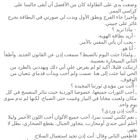
وضعت يدي على الطاولة كان من الأفضل أن أبقى جالسا على
كراسي الممر.
وأخيرا جاء الفرج ونطق الأول وبدت لي صورتي في البطاقة بجرح
غائر على جبيني.
- ماذا تريد ؟
- أريد بطاقة الهوية.
- يجب أن يأتي المعني بالأمر.
- أنا هو.
ـ ولماذا جئت اليوم بالضبط؟ سمعت إذن عن القانون الجديد. وأطفأ
الثاني السيجارة بعصبية.
ارتبكت قليلا، أكيد لو لم يفرض علي أبي ذلك ويهددني بالطرد من
الحي لما جئت إلى هنا. صمت ولم أجب وبدأت قدماي تتعبان من
الوقوف.
- أأنت من مؤيدي ثورتنا المجيدة ؟
ـ أحب الثورات جميعها، خصوصا الوردية حيث تناثر البنفسج في كل
مكان ولعبت مجانا في البيار وغنيت حتى الصباح. لكنها لم تدم سوى
يوم واحد.
ـ أأنت إذن وردي؟
ـ نعم لكنني لست نمرا، أحب جميع الألوان أحب اللون الأحمر وليلا
أحلم أنني جندي أومحارب، يتجاوز الجبال، يقطع الصحاري، بطل لا
يقهر.
قاطعني الثاني وقال: أنت إذن تجيد استعمال السلاح.