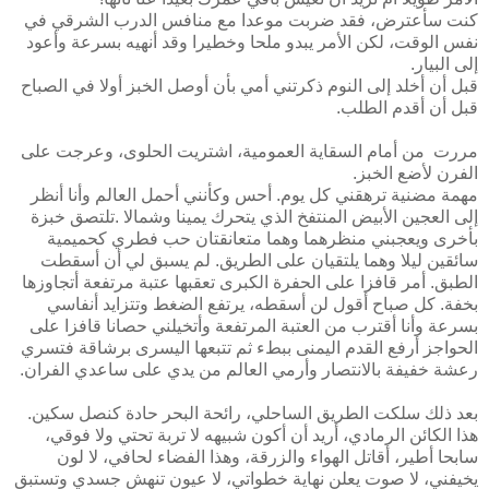
كنت سأعترض، فقد ضربت موعدا مع منافس الدرب الشرقي في
نفس الوقت، لكن الأمر يبدو ملحا وخطيرا وقد أنهيه بسرعة وأعود
إلى البيار.
قبل أن أخلد إلى النوم ذكرتني أمي بأن أوصل الخبز أولا في الصباح
قبل أن أقدم الطلب.
مررت من أمام السقاية العمومية، اشتريت الحلوى، وعرجت على
الفرن لأضع الخبز.
مهمة مضنية ترهقني كل يوم. أحس وكأنني أحمل العالم وأنا أنظر
إلى العجين الأبيض المنتفخ الذي يتحرك يمينا وشمالا .تلتصق خبزة
بأخرى ويعجبني منظرهما وهما متعانقتان حب فطري كحميمية
سائقين ليلا وهما يلتقيان على الطريق. لم يسبق لي أن أسقطت
الطبق. أمر قافزا على الحفرة الكبرى تعقبها عتبة مرتفعة أتجاوزها
بخفة. كل صباح أقول لن أسقطه، يرتفع الضغط وتتزايد أنفاسي
بسرعة وأنا أقترب من العتبة المرتفعة وأتخيلني حصانا قافزا على
الحواجز أرفع القدم اليمنى ببطء ثم تتبعها اليسرى برشاقة فتسري
رعشة خفيفة بالانتصار وأرمي العالم من يدي على ساعدي الفران.
بعد ذلك سلكت الطريق الساحلي، رائحة البحر حادة كنصل سكين.
هذا الكائن الرمادي، أريد أن أكون شبيهه لا تربة تحتي ولا فوقي،
سابحا أطير، أقاتل الهواء والزرقة، وهذا الفضاء لحافي، لا لون
يخيفني، لا صوت يعلن نهاية خطواتي، لا عيون تنهش جسدي وتستبق