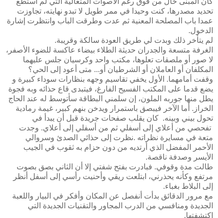
كان المبنى خال من فوق رغم الأصوات المتعالية التي لم أستطع
تحديد مصدرها، كنت وحيدا في ممر طويل لا تبدو نهايته، تجاوزت
عمدا باب المصلحة المعنية ثم عدت وطرقت الباب وانتظرت إشارة
الدخول.
لم يتأخر ذلك وبدت لي طريق العودة سالكة وقريبة.
الغرفة متسعة والجدران حديثة الطلاء بيضاء عاكسة للضوء الأصفر،
لا صور أو ملصقات تعلوها، مكتب واحد وكرسيان جلس عليهما
المكلفان أو العاملان أو الشرطيان أو... متى أعود إلى الحي؟
وقفت أمامهما. الأول يخفي تقاسيم وجهه بنظارات سوداء كبيرة و
يضع قدما على المكتب الفسيح الفارغ، فيتبدى قاع حذائه وبه فجوة
يطل منها جوربه الملون، إن سلمني البطاقة سأتوسط له عند الحاج
الخراز. أما الآخر فيبصق باستمرار ويدخن بنهم كبير، غيمة رمادية
تحول بيني وبينه. كان يقلب صفحات جريدة قبل أن يبدأ في
تفحصي من أعلاي إلى أسفلي ثم من أسفلي إلى أعلاي. وجدت
متعة في مسايرة نظراته .نظرت إلى حذائي الصدئ وسروالي
الأحمر المفضل الذي أرتديه من دون حزام به ثقوب في الجيب
الأيسر وصدفة ناقصة.
طالت مدة وقوفي. فبادرت بفتح شفتي إلا أن الثاني بصق بصوت
مرتفع وكأنه يحذرني، ابتلعت ريقي وأحنيت رأسي إلى أسفل أنظر
إلى البلاط بغباء.
مع مرور الدقائق بدأت أنفصل عن المكان وأفكر في البيار واللعبة
الجديدة ومنافسي من الدرب المجاور والتقنيات الجديدة التي
اكتشفتها.