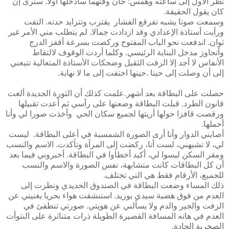
نظر الأول إلى ساعته وهمس: حان وقتهما سأدخلها أولا. سنرى إن
كان يقول الحقيقة.
وسمعت صوتا يشبه تفرقع الفشار يقترب وتتزايد حدته. التفت
ورأيت أستاذة الإعدادي وقد ازدادت جمالا. لم يتطلب مني الأمر غير
ثوان. اندفعت نحو الباب المفتوح وركضت بسرعة أقفز الدرج
وأتجاوز مدخل البناية الرئيسي. وكلما أردت الوقوف لالتقاط
الأنفاس لا أجد إلا الزفت الثقيل وضحكات الأستاذة المتعالية تتبعني
إلى أن وصلت إلى حينا .حينها اختفت إلى ما لا نهاية.
حصلت على البطاقة بعد أشهر.علمت كذلك أن الثورة الجديدة ألغت
قانون الطرد. قبلت البطاقة وضعتها على رأسي ثم أعدت تقبيلها
ورقصت قافزا حولها أريتها لجميع سكان الحي وأخذت صورا لي وأنا
أحملها.
أصابني الدوار وأنا أرى الصورة الشمسية في أعلى البطاقة. ليست
لي، لا تشبهني، لست أنا، ركضت إلى المرآة وتأكدت. الاسم والنسب
ومقر السكن ليسوا لي، أكيد أخطأوا في البطاقة. أخبروني فيما بعد
أن كل البطاقات كانت متشابهة، نفس الصورة والاسم والنسب
للجميع، الأرقام فقط هي التي تختلف.
ذلك المساء وضعت البطاقة في الصندوق الحديدي ونظرت إلى
العدم من فوق هضبة سيدي بوزيد. استنشقت هواء بحريا يغنيني عن
الزفت والجير والدم ولا يسألني عن هويتي. صورتي تنطفئ في
العدم في هاته المسافة القصيرة الطويلة ذرات متناثرة على النتوأت
الصخرية الحادة.