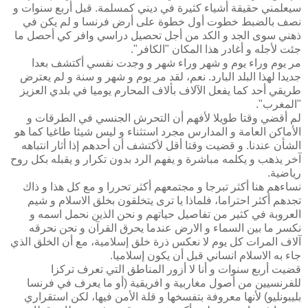
سيعلمني حقيقة أشياء كثيرة في ديني كمسلمة. قبل أربع سنوات و
نصف بالضبط خطوت أول خطوة على أرض فرنسا و لم يكن في
ذهني سوى الجد و الكد من أجل تحصيل دراسي وافر كي أحصل ما
جئت لأجله و أغادر هذا المكان "الكافر".
مر يوم وراء يوم و شهر وراء شهر و وجدت نفسي أكتشف بعدا
جديدا لهذا البلد البارد. نعم، لقد مر يوم و شهر و سنة و لم يعترض
طريقي أحد كما يفعل الآلاف بألاف المحارم يوميا في بلدي العزيز
"المغرب".
لم أقضي وقتا طويلا لأفهم أن التحرش الجنسي في الطرقات و
الأماكن العامة و المدارس مجرد استثناء و ليس شيئا طاغيا كما هو
الشأن عندنا. و قضيت وقتا أقل لأكتشف أن أحدهم إذا أثار انتباهه
آخر يذهب و يكلمه مباشرة و يفهم الرد بدون تكرار و يقبله بكل روح
رياضية.
نساءهم هنا أكثر تبرجا و مجتمعهم أكثر تحررا و مع كل هذا و ذاك
تجدهم أكثر احتراما، فلماذا يا ترى يتخلقون بخلق الاسلام و شيم
العروبة في كثير من تفاصيل حياتهم و نحن الذين نحمل اسمه و
نكسر ما بين السماء و الارض عندما يحرق القرآن و نحن نحرقه
آلاف المرات كل يوم لا نعكس ذرة خلق إسلامية، مع أن الخلق الذي
جاء به الاسلام انساني قبل أن يكون إسلاميا.
قضيت أربع سنوات و أنا لا أزور المناطق التي تعرف تركزا
للفرنسيين من أصول مغاربية و افريقية (أو ما يعرف في فرنسا
بليبونليو) لأنها معروفة بتفسخها و قلة الأمن فيها، لكن استقراري