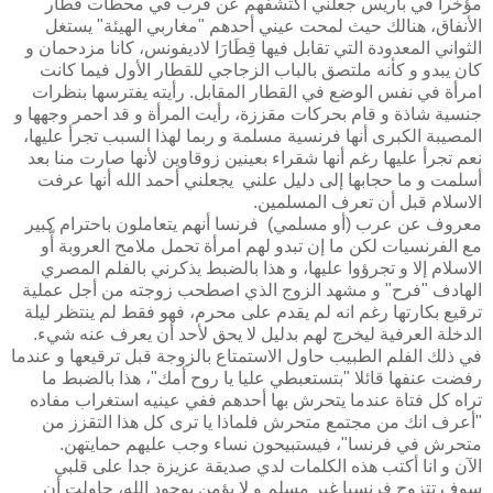
مؤخرا في باريس جعلني أكتشفهم عن قرب في محطات قطار
الأنفاق، هنالك حيث لمحت عيني أحدهم "مغاربي الهيئة" يستغل
الثواني المعدودة التي تقابل فيها قِطَارَا لاديفونس، كانا مزدحمان و
كان يبدو و كأنه ملتصق بالباب الزجاجي للقطار الأول فيما كانت
امرأة في نفس الوضع في القطار المقابل. رأيته يفترسها بنظرات
جنسية شاذة و قام بحركات مقززة، رأيت المرأة و قد احمر وجهها و
المصيبة الكبرى أنها فرنسية مسلمة و ربما لهذا السبب تجرأ عليها،
نعم تجرأ عليها رغم أنها شقراء بعينين زوقاوين لأنها صارت منا بعد
أسلمت و ما حجابها إلى دليل علني يجعلني أحمد الله أنها عرفت
الاسلام قبل أن تعرف المسلمين.
معروف عن عرب (أو مسلمي) فرنسا أنهم يتعاملون باحترام كبير
مع الفرنسيات لكن ما إن تبدو لهم امرأة تحمل ملامح العروبة أّو
الاسلام إلا و تجرؤوا عليها، و هذا بالضبط يذكرني بالفلم المصري
الهادف "فرح" و مشهد الزوج الذي اصطحب زوجته من أجل عملية
ترقيع بكارتها رغم انه لم يقدم على محرم، فهو فقط لم ينتظر ليلة
الدخلة العرفية ليخرج لهم بدليل لا يحق لأحد أن يعرف عنه شيء.
في ذلك الفلم الطبيب حاول الاستمتاع بالزوجة قبل ترقيعها و عندما
رفضت عنفها قائلا "بتستعبطي عليا يا روح أمك"، هذا بالضبط ما
تراه كل فتاة عندما يتحرش بها أحدهم ففي عينيه استغراب مفاده
"أعرف انك من مجتمع متحرش فلماذا يا ترى كل هذا التقزز من
متحرش في فرنسا"، فيستبيحون نساء وجب عليهم حمايتهن.
الآن و انا أكتب هذه الكلمات لدي صديقة عزيزة جدا على قلبي
سوف تتزوج فرنسيا غير مسلم و لا يؤمن بوجود الله، حاولت أن