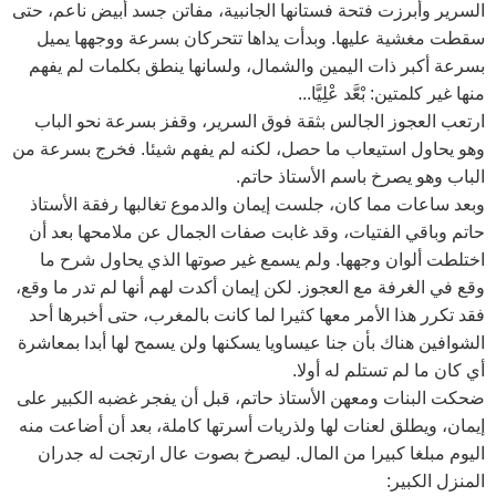
السرير وأبرزت فتحة فستانها الجانبية، مفاتن جسد أبيض ناعم، حتى
سقطت مغشية عليها. وبدأت يداها تتحركان بسرعة ووجهها يميل
بسرعة أكبر ذات اليمين والشمال، ولسانها ينطق بكلمات لم يفهم
منها غير كلمتين: بْعَّد عْلِيَّا...
ارتعب العجوز الجالس بثقة فوق السرير، وقفز بسرعة نحو الباب
وهو يحاول استيعاب ما حصل، لكنه لم يفهم شيئا. فخرج بسرعة من
الباب وهو يصرخ باسم الأستاذ حاتم.
وبعد ساعات مما كان، جلست إيمان والدموع تغالبها رفقة الأستاذ
حاتم وباقي الفتيات، وقد غابت صفات الجمال عن ملامحها بعد أن
اختلطت ألوان وجهها. ولم يسمع غير صوتها الذي يحاول شرح ما
وقع في الغرفة مع العجوز. لكن إيمان أكدت لهم أنها لم تدر ما وقع،
فقد تكرر هذا الأمر معها كثيرا لما كانت بالمغرب، حتى أخبرها أحد
الشوافين هناك بأن جنا عيساويا يسكنها ولن يسمح لها أبدا بمعاشرة
أي كان ما لم تستلم له أولا.
ضحكت البنات ومعهن الأستاذ حاتم، قبل أن يفجر غضبه الكبير على
إيمان، ويطلق لعنات لها ولذريات أسرتها كاملة، بعد أن أضاعت منه
اليوم مبلغا كبيرا من المال. ليصرخ بصوت عال ارتجت له جدران
المنزل الكبير: