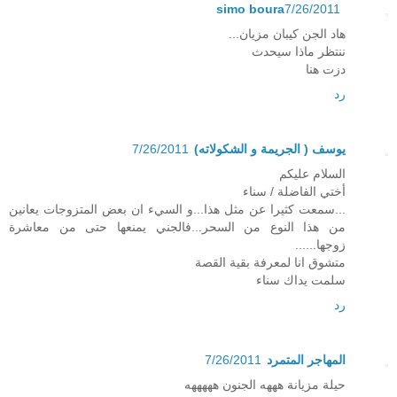
simo boura
7/26/2011
هاد الجن كيبان مزيان...
ننتظر ماذا سيحدث
دزت هنا
رد
يوسف ( الجريمة و الشكولاته)
7/26/2011
السلام عليكم
أختي الفاضلة / سناء
...سمعت كثيرا عن مثل هذا...و السيء ان بعض المتزوجات يعانين
من هذا النوع من السحر...فالجني يمنعها حتى من معاشرة
زوجها......
متشوق انا لمعرفة بقية القصة
سلمت يداك سناء
رد
المهاجر المتمرد
7/26/2011
حيلة مزيانة هههه الجنون هههههه