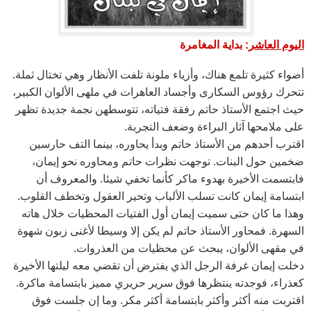
اليوم العاشر
: بداية المغامرة
أضواء كثيرة تلمع هناك، وأزياء ملونة تلفت الأنظار وهي تختال ثملة.
تتحرك رؤوس السكارى وأجساد العاهرات في ملهى الألوان الكبير،
حيث اجتمع الأستاذ حاتم رفقة فتياته، تتوسطهن نجمة جديدة تظهر
على ملامحها آثار البراءة وضعف التجربة.
اقترب أحدهم من الأستاذ حاتم وبدأ يحاوره، بينما التف حارسين
ضخمين حول البنات. توجهت نظرات حاتم ومحاوره نحو إيمان،
فابتسمت الأخيرة بهدوء ماكر كأنما تخفي شيئا. والمعروف أن
ابتسامة إيمان كانت تسلب الألباب وتحير العقول وتخطف القلوب.
وهذا ما كان حتى سميت إيمان أول الفتيات المحظيات خلال هاته
السهرة. فمحاور الأستاذ حاتم لم يكن إلا وسيطا لأغنى زبون شهوة
في مقهى الألوان، يبحث عن محظيات من العذروات.
دخلت إيمان غرفة الرجل الذي يفترض أن تقضي معه ليلتها الأخيرة
كعذراء، فوجدته ينتظرها فوق سرير حريري مميز بابتسامة ماكرة.
اقتربت منه أكثر وأكثر بابتسامة أكثر مكر. وما إن جلست فوق