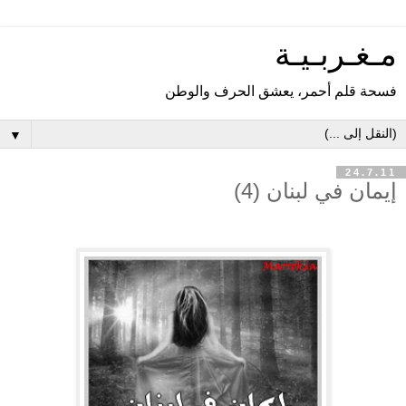
مـغـربـيـة
فسحة قلم أحمر، يعشق الحرف والوطن
▼
24.7.11
إيمان في لبنان (4)