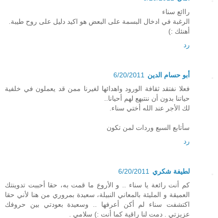
راائع سناء
الرغبة في ادخال البسمة على البعض هو اكيد دليل على روح طيبة.
أهنئك :)
رد
أبو حسام الدين
6/20/2011
فعلا نفتقد ثقافة الورود واهدائها لغيرنا ممن قد يعملون في خلفية
حياتنا بدون أن ننتبهع لهم أحيانا..
لك الأجر عند الله أختي سناء.
سأتابع السبع وردات لمن تكون
رد
لطيفة شكري
6/20/2011
كم أنت رائعة يا سناء .. و الأروع ما قمت به، حقا أحببت تدوينتك
العميقة و المليئة بالمعاني النبيلة، سعيدة بمروري من هنا لأني حقا
اكتشفت سناء لم أكن أعرفها .. وسعيدة بعودتي بين حروفك
عزيزتي . دمت لنا راقية كما أنت :) سلامي .