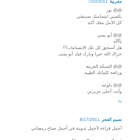
مغربية
7/10/2011
@@ نور
تكفيني ابتسامتك صديقتي
كل الأمل معك أكيد
@@ أبو يمنى
يآآآآه
هل أستحق كل تلك الابتسامات؟؟
جزاك الله خيرا وبارك فيك أبو يمنى
@@ الشبكة العربية
ورائعة كلماتك الطيبة
@@ دلوعة
وأنت أحلى عزيزتي
رد
نسيم الفجر
8/17/2011
أجمل قراءة لأجمل تدوينة في أجمل صباح رمضاني.