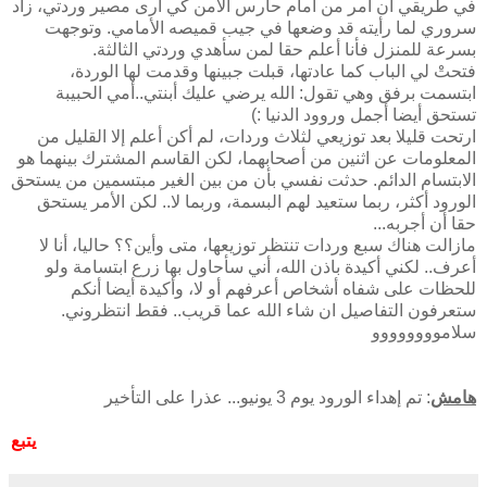
في طريقي أن أمر من أمام حارس الأمن كي أرى مصير وردتي، زاد
سروري لما رأيته قد وضعها في جيب قميصه الأمامي. وتوجهت
بسرعة للمنزل فأنا أعلم حقا لمن سأهدي وردتي الثالثة.
فتحتْ لي الباب كما عادتها، قبلت جبينها وقدمت لها الوردة،
ابتسمت برفق وهي تقول: الله يرضي عليك أبنتي..أمي الحبيبة
تستحق أيضا أجمل وروود الدنيا :)
ارتحت قليلا بعد توزيعي لثلاث وردات، لم أكن أعلم إلا القليل من
المعلومات عن اثنين من أصحابهما، لكن القاسم المشترك بينهما هو
الابتسام الدائم. حدثت نفسي بأن من بين الغير مبتسمين من يستحق
الورود أكثر، ربما ستعيد لهم البسمة، وربما لا.. لكن الأمر يستحق
حقا أن أجربه...
مازالت هناك سبع وردات تنتظر توزيعها، متى وأين؟؟ حاليا، أنا لا
أعرف.. لكني أكيدة باذن الله، أني سأحاول بها زرع ابتسامة ولو
للحظات على شفاه أشخاص أعرفهم أو لا، وأكيدة أيضا أنكم
ستعرفون التفاصيل ان شاء الله عما قريب.. فقط انتظروني.
سلاموووووووو
هامش
: تم إهداء الورود يوم 3 يونيو... عذرا على التأخير
يتبع