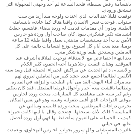
بابتسامة رفض بسيطة، فلحد الساعة لم أجد وجهتي المجهولة التي
تستحق ورودي.
توقفت قليلا عند الباب الذي اعتدت ولوجه منذ أزيد من ست
سنوات، فوجدت نفس الانسان واقفا هناك كما عادته، بابتسامته
الطيبة. وبدون أي مقدمات قدمت له وردة بيضاء. فابتسم، جعلتُ
ابتسامته تكبر فشكرني بقوة. كان صاحب أول وردة هو حارس
الأمن بباب أحد مستشفيات مدينتي، يعمل واقفا طيلة 12 ساعة
يوميا، مدة ست أيام كل أسبوع، يوزع ابتسامات دائمة على كل
العاملين ويستحق طبعا وردة شكر مني..
بعد انتهاء اجتماعاتي مع الأصدقاء، توجهت لملاقاة أشرف عند
الموقف. وهناك التقيت رجلا هرما أحبه الجميع، كثير الكلام
والابتسام، دائم الحديث عن مراكش الحمراء الجميلة قبل وبعد سنة
الألفين. لطالما اجتمع عنده حشد كبير من العاملين ليروي لهم
مغامرات أبناء البهجة القدامى أيام الطنجية والنزاهة في المنارة،
ولطالما ناقشت معه أخبار وأحوال فريقنا المفضل، فقد كان يعكف
رغم كبر سنه على مشاهدة كل المباريات. منحت وردة لحارس
موقف الدراجات الذي أفنى طفولته وشيبه وهو في نفس المكان،
يحرس دراجات الموظفين. منحته وردة فابتسم وسألني عن
المناسبة؟ قلتُ: لأنك تستحقها.. فضحك وقال: يا ليتها كانت حمراء
كمدينتنا الجميلة، على العموم سأحتفظ بها فهي أول وردة أحصل
عليها في حياتي.
غادرت المستشفى وكل سرور بجواب الحارس البهجاوي، وتعمدت