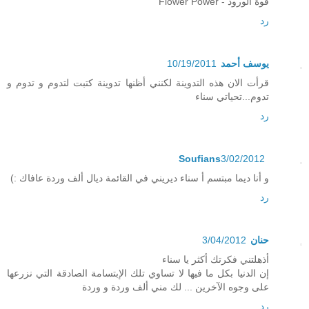
قوة الورود - Flower Power
رد
يوسف أحمد
10/19/2011
قرأت الان هذه التدوينة لكنني أظنها تدوينة كتبت لتدوم و تدوم و
تدوم...تحياتي سناء
رد
Soufians
3/02/2012
و أنا ديما مبتسم أ سناء ديريني في القائمة ديال ألف وردة عافاك :)
رد
حنان
3/04/2012
أذهلتني فكرتك أكثر يا سناء
إن الدنيا بكل ما فيها لا تساوي تلك الإبتسامة الصادقة التي نزرعها
على وجوه الآخرين ... لك مني ألف وردة و وردة
رد