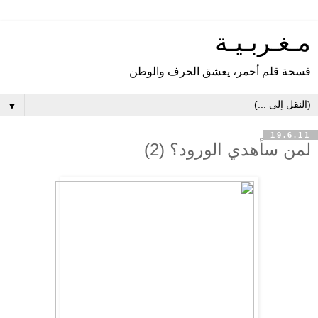
مـغـربـيـة
فسحة قلم أحمر، يعشق الحرف والوطن
▼
19.6.11
لمن سأهدي الورود؟ (2)