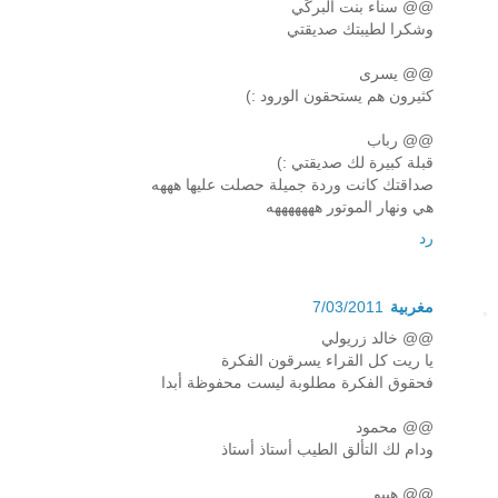
@@ سناء بنت البرڭي
وشكرا لطيبتك صديقتي
@@ يسرى
كثيرون هم يستحقون الورود :)
@@ رباب
قبلة كبيرة لك صديقتي :)
صداقتك كانت وردة جميلة حصلت عليها هههه
هي ونهار الموتور هههههههه
رد
مغربية
7/03/2011
@@ خالد زريولي
يا ريت كل القراء يسرقون الفكرة
فحقوق الفكرة مطلوبة ليست محفوظة أبدا
@@ محمود
ودام لك التألق الطيب أستاذ أستاذ
@@ هيبو