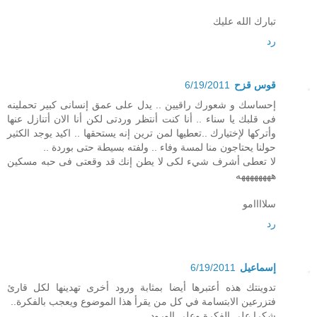
تبارك الله عليك
رد
قوس قزح
6/19/2011
إحساسك و شعورك راقيين .. يدل على عمق إنسانى كبير تحملينه
فى قلبك يا سناء .. أنا كنت أنتظر وردتى لكن أنا الان أتنازل عنها
وأتركها لإختيارك ..تعطيها لمن ترين إنه يستحقها .. اكيد يوجد الكثير
حولنا يحتاجون منا لمسة وفاء .. ولفته بسيطة حتى بوردة ..
لا تعطى أشرف شيء لكى لا يطن إنك قد وقعتى فى حبه مسكين
ههههههههه
سلاااامو
رد
إسماعيل
6/19/2011
تدوينتك هذه أعتبرها أيضا بمثابة ورود أخرى تهدينها لكل قارئ
فتزرعين الابتسامة في كل من يقرأ هذا الموضوع ويعجب بالفكرة..
شكرا على الفكرة وعلى الورود..