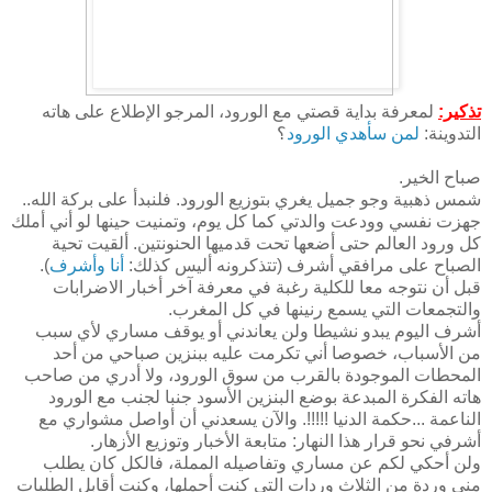
تذكير:
لمعرفة بداية قصتي مع الورود، المرجو الإطلاع على هاته
التدوينة:
لمن سأهدي الورود
؟
صباح الخير.
شمس ذهبية وجو جميل يغري بتوزيع الورود. فلنبدأ على بركة الله..
جهزت نفسي وودعت والدتي كما كل يوم، وتمنيت حينها لو أني أملك
كل ورود العالم حتى أضعها تحت قدميها الحنونتين. ألقيت تحية
الصباح على مرافقي أشرف (تتذكرونه أليس كذلك:
أنا وأشرف
).
قبل أن نتوجه معا للكلية رغبة في معرفة آخر أخبار الاضرابات
والتجمعات التي يسمع رنينها في كل المغرب.
أشرف اليوم يبدو نشيطا ولن يعاندني أو يوقف مساري لأي سبب
من الأسباب، خصوصا أني تكرمت عليه ببنزين صباحي من أحد
المحطات الموجودة بالقرب من سوق الورود، ولا أدري من صاحب
هاته الفكرة المبدعة بوضع البنزين الأسود جنبا لجنب مع الورود
الناعمة ...حكمة الدنيا !!!!!. والآن يسعدني أن أواصل مشواري مع
أشرفي نحو قرار هذا النهار: متابعة الأخبار وتوزيع الأزهار.
ولن أحكي لكم عن مساري وتفاصيله المملة، فالكل كان يطلب
مني وردة من الثلاث وردات التي كنت أحملها، وكنت أقابل الطلبات