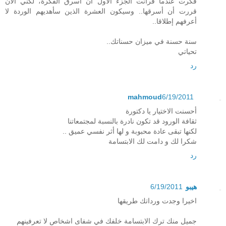
فكرت عندما قرأنت الجزء الأول أن أسرق الفكرة، لكني الآن
قررت أن أسرقها.. وسيكون العشرة الذين سأهديهم الوردة لا
أعرفهم إطلاقا..
سنة حسنة في ميزان حسناتك..
تحياتي
رد
mahmoud
6/19/2011
أحسنت الاختيار يا دكتورة
ثقافة الورود قد تكون نادرة بالنسبة لمجتمعاتنا
لكنها تبقى عادة محبوبة و لها أثر نفسي عميق ..
شكرا لك و دامت لك الابتسامة
رد
هيبو
6/19/2011
اخيرا وجدت ورداتك طريقها
جميل منك ترك الابتسامة خلفك في شفاى اشخاص لا تعرفينهم