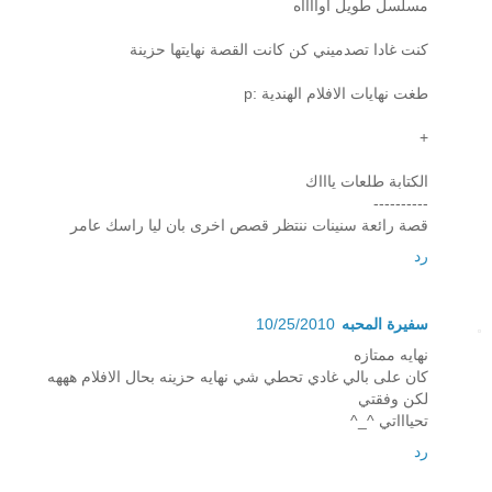
مسلسل طويل اوااااه
كنت غادا تصدميني كن كانت القصة نهايتها حزينة
طغت نهايات الافلام الهندية :p
+
الكتابة طلعات ياااك
----------
قصة رائعة سنينات ننتظر قصص اخرى بان ليا راسك عامر
رد
سفيرة المحبه
10/25/2010
نهايه ممتازه
كان على بالي غادي تحطي شي نهايه حزينه بحال الافلام هههه
لكن وفقتي
تحياااتي ^_^
رد