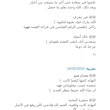
عاشوا في سعادة حتى آخر ما سمعت من أخبار
وبعد ذلك، الله وحده يعلم ما حصل
@@ غير معرف
الله يبارك فيك نجيوة لحليوة :)
راكي حطمتي الرقم القياسي في قراءة القصة هههه
@@ خالد أبجيك
يسعدني أنك تابعت القصة باهتمام :)
مرحبا بك دوما
رد
مغربية
10/25/2010
@@ هشام هيبو
النهاية كتبتها كيفما كانت :)
سعيدة حسب معلوماتي ههه
ان شاء الله جميعا ننتظر الجديد :)
@@ سفيرة المحبة
النهاية كانت واقعية، الحمد لله هادشي اللي وقع في الأصل
مرحبا بيك ديمآآآ