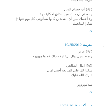
@@ أبو حسام الدين
يسعدني أن هناك من اشتاق لحكاية درة
ولا أخفيك سرا أن العديدين كانوا يسألونني كل يوم عنها :)
شكرا لمتابعتك
رد
مغربية
10/25/2010
@@ عزيز
راه طبسيل ديال الGلية حداك كملوا هههههه
@@ امال الصالحي
شكرا لك على المتابعة أختي امال
تبارك الله عليك
سلامووووو
رد
عبير أكوام
10/25/2010