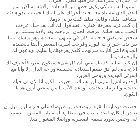
لي قبل أن تكبر ابنتك فأرافقها لتعرف قبرك.
سميتها بسمة، كي يكون حظها من السعادة والابتسام أكبر من
القدر الذي عشناه معا. جئت أعرفك على ابنتك الجميلة، تبدو هادئة
مشاغبة مثلك، وفاتنة مثلما كنت تراني دوما..
إن كنت تريد معرفة أخباري، فسأقول لك أني بعد حبك عرفت
الحب، وبعد حنانك عرفت الحنان.. تزوجت بعد ولادة بسمتنا من
شخص عشقني فأحببته. كان في منتهى السعادة، وهو يمسك ابنتنا
بين يديه حين رأت النور.. وفرحت أسرته الصغيرة أيضا بالحفيدة
الجديدة التي أنارت منزلهم.. كلهم يعرفونك يا سليم، ويدعون لك
بالرحمة دوما..
إن كنت سابقا قد طمأنتني بأن كل شيء سيكون بخير، فأعترف لك
الآن، بأني لم أذق طعم السعادة الحقيقية وراحة البال، إلا وأنا مع
أسرتي الجديدة وزوجي العزيز.
ارقد بسلام يا سليم، لن أنساك ما حييت... لكن، أنا الآن لي حياة
جديدة، والتزامات عديدة..أودعك الآن، يا من منحني أروع هدايا
الكون.."
حضنت درة ابنتها بقوة، ووضعت وردة بيضاء على قبر سليم، قبل أن
تغادر المكان، لتجد عاصم في انتظارها أمام باب المقبرة. ابتسمت
له، وحضن بدوره بسمة الصغيرة، وواصلا المشوار معا.