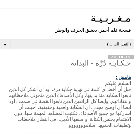
مـغـربـيـة
فسحة قلم أحمر، يعشق الحرف والوطن
▼
24.10.10
حـكـايـة دُرَّة - البداية
هامش :
السلام عليكم
قبل أن أخط أي كلمة في نهاية حكاية درة، أود أن أشكر كل الذين
تابعوا الحكاية منذ بدايتها، وكل الأصدقاء الذين منحوني ملاحظاتهم
وانتقاداتهم، وأيضا كل الرائعين الذين تابعوا القصة في صمت.. أود
أيضا أن أوضح مجددا، أن الحكاية واقعية وحقيقية، أحببت أن
أشاركها مع جميع الأصدقاء، فكتبت المشاهد المهمة منها، دون
الاهتمام بجنس الكتابة أو صنفها الأدبي.. في انتظار ملاحظات
وتعليقات الجميع.. سلامووووووو