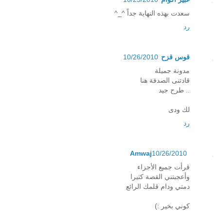
سعدت بهذه النهاية جداً ^_^
رد
قوس قزح
10/26/2010
مدونة جميلة
قادتنى الصدفة هنا
.. طرح جيد
لك ودى
رد
Amwaj
10/26/2010
قرأت جميع الأجزاء
وأعجبتني القصة كثيرا
دمتي ودام قلمك الرائع
كوني بخير :)