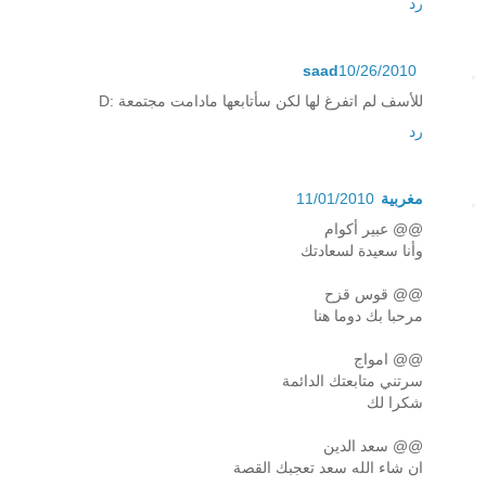
رد
saad
10/26/2010
للأسف لم اتفرغ لها لكن سأتابعها مادامت مجتمعة :D
رد
مغربية
11/01/2010
@@ عبير أكوام
وأنا سعيدة لسعادتك
@@ قوس قزح
مرحبا بك دوما هنا
@@ امواج
سرتني متابعتك الدائمة
شكرا لك
@@ سعد الدين
ان شاء الله سعد تعجبك القصة