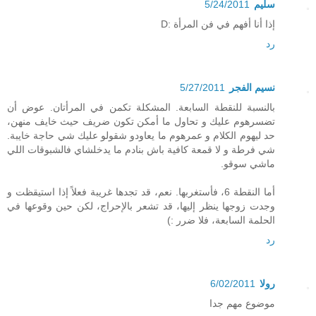
سليم
5/24/2011
إذا أنا أفهم في فن المرأة :D
رد
نسيم الفجر
5/27/2011
بالنسبة للنقطة السابعة. المشكلة تكمن في المرأتان. عوض أن
تضسرهوم عليك و تحاول ما أمكن تكون ضريف حيث خايف منهن،
حد ليهوم الكلام و عمرهوم ما يعاودو شقولو عليك شي حاجة خايبة.
شي فرطة و لا قمعة كافية باش بنادم ما يدخلشاي فالشبوقات اللي
ماشي سوقو.
أما النقطة 6، فأستغربها. نعم، قد تجدها غريبة فعلاً إذا استيقظت و
وجدت زوجها ينظر إليها، قد تشعر بالإحراج، لكن حين وقوعها في
الحلمة السابعة، فلا ضرر :)
رد
رولا
6/02/2011
موضوع مهم جدا