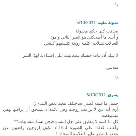
رد
مدونة مفيـد
5/10/2011
صدقت كلها حكم معقولة
و أشد ما أضحكني هو السر الثاني و هو:
العيالات هبيلات، كلمة زوينة كتنسيهم كلشي
لا شك أن بنات جنسك سيعاتبنك على إفشاءك لهذا السر
سلامي
رد
يسرى
5/10/2011
جميل ما كتبته لكنني سأختلف معك بعض الشئ :)
أرى أنه من لا يراقب زوجته وهي نائمة لا يستحق أن يراقبها وهي
مستيقضة
كل ما كتبته لا ينطبق على جل النساء فنحن لسنا متشابهات^^
وأعتب كذلك على الصورة لماذا لا تكون لزوجين راضيين عن
بعضهما تظهر عليهما علامة السعادة!!