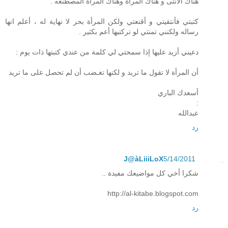
هناك الأنثى و هناك المرأة وهناك المرأة المصطنعه .
كتبتي فأنتقيتي و أقنعتي ولكن المرأة بحر لا نهاية له ، أعلم انها
رساله ولكنني تمنتي لو تركتيها أعم بكثير .
دعيني أزيد عليها إذا سمحتي لي كلمة من عندي كتبتها ذات يوم :
أن المرأة لا تقول ما تريد و لكنها تغـضب أن لم تحصل على ما تريد
أسعدك الباري
:
عبدالله
رد
J@àLiiiLoX
5/14/2011
شكرا أخي كل مواضيعك مفيدة ..
http://al-kitabe.blogspot.com
رد