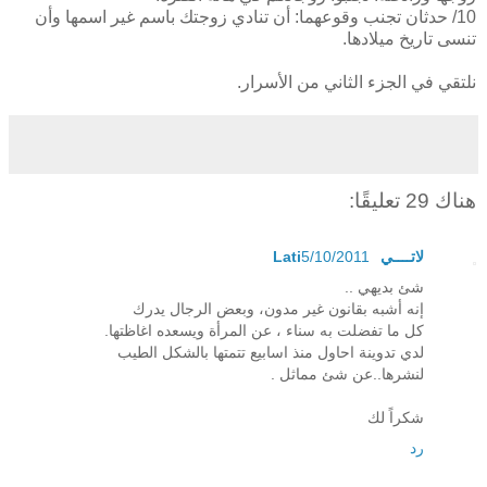
10/ حدثان تجنب وقوعهما: أن تنادي زوجتك باسم غير اسمها وأن
تنسى تاريخ ميلادها.
نلتقي في الجزء الثاني من الأسرار.
هناك 29 تعليقًا:
لاتــــي Lati
5/10/2011
شئ بديهي ..
إنه أشبه بقانون غير مدون، وبعض الرجال يدرك
كل ما تفضلت به سناء ، عن المرأة ويسعده اغاظتها.
لدي تدوينة احاول منذ اسابيع تتمتها بالشكل الطيب
لنشرها..عن شئ مماثل .
شكراً لك
رد