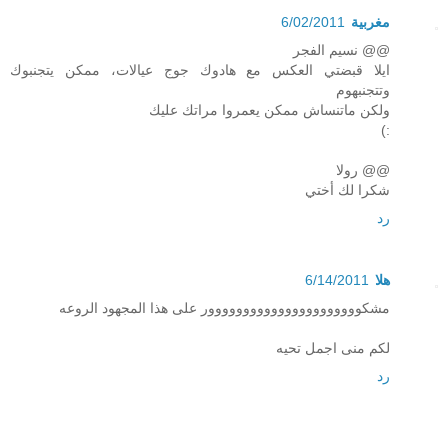
مغربية
6/02/2011
@@ نسيم الفجر
ايلا قبضتي العكس مع هادوك جوج عيالات، ممكن يتجنبوك
وتتجنبهوم
ولكن ماتنساش ممكن يعمروا مراتك عليك
:)
@@ رولا
شكرا لك أختي
رد
هلا
6/14/2011
مشكوووووووووووووووووووووور على هذا المجهود الروعه
لكم منى اجمل تحيه
رد