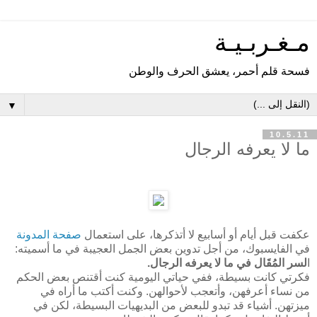
مـغـربـيـة
فسحة قلم أحمر، يعشق الحرف والوطن
▼
10.5.11
ما لا يعرفه الرجال
عكفت قبل أيام أو أسابيع لا أتذكرها، على استعمال
صفحة المدونة
في الفايسبوك، من أجل تدوين بعض الجمل العجيبة في ما أسميته:
ا
لسر المُقَال في ما لا يعرفه الرجال.
فكرتي كانت بسيطة، ففي حياتي اليومية كنت أقتنص بعض الحكم
من نساء أعرفهن، وأتعجب لأحوالهن. وكنت أكتب ما أراه في
ميزتهن. أشياء قد تبدو للبعض من البديهيات البسيطة، لكن في