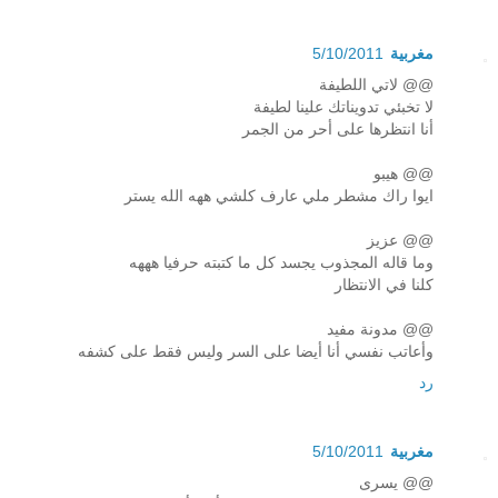
مغربية
5/10/2011
@@ لاتي اللطيفة
لا تخبئي تدويناتك علينا لطيفة
أنا انتظرها على أحر من الجمر
@@ هيبو
ايوا راك مشطر ملي عارف كلشي ههه الله يستر
@@ عزيز
وما قاله المجذوب يجسد كل ما كتبته حرفيا هههه
كلنا في الانتظار
@@ مدونة مفيد
وأعاتب نفسي أنا أيضا على السر وليس فقط على كشفه
رد
مغربية
5/10/2011
@@ يسرى