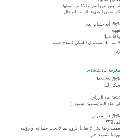
لن يعبر عن المرأة الا امرأة مثلها
كما نفس الشيء بالنسبة للرجال
@@ أبو حسام الدين
هههه
واخا عليك
لا بعد أنك تستعمل اللسان كسلاح هههه
رد
مغربية
5/18/2011
@@ Jaalilox
شڭرا لك
@@ عبد الرزاق
ان شاء الله يستفيد الجميع :)
@@ غير معرف
لماذا؟؟؟
هممم ربما لكي لا يفاجأ الزوج بما لا يحب سماعه أو رؤيته
وربما لشيء اخر