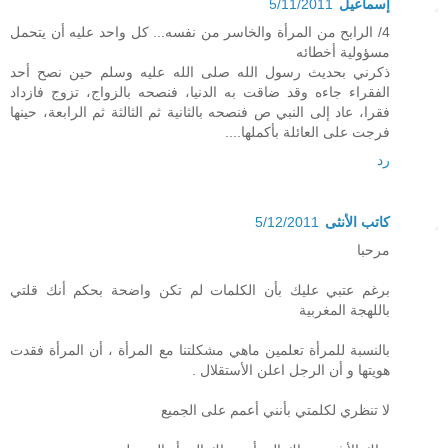
إسماعيل
5/11/2011
4/ الرابح من المرأة والخاسر من نفسه... كل واحد عليه أن يتحمل
مسؤولية أخطائه
ذكرني بحديث رسول الله صلى الله عليه وسلم حين نصح أحد
الفقراء جاءه وقد ضاقت به الدنيا، فنصحه بالزواج، تزوج فازداد
فقرا، عاد إلى النبي ص فنصحه بالثانية ثم الثالثة ثم الرابعة، حينها
فرجت على العائلة بأكملها....
رد
كاتب الأنثى
5/12/2011
مرحبا
برغم عتبي عليك بأن الكلمات لم تكن واضحة بحكم أنك قلتي
باللهجة المغربية
بالنسبة للمرأة تعلمين ماهي مشكلتنا مع المرأة ، أن المرأة فقدت
هويتها و أن الرجل اعلن الأستقلال .
لا تنظري لكلمتي بأنني أعمم على الجميع