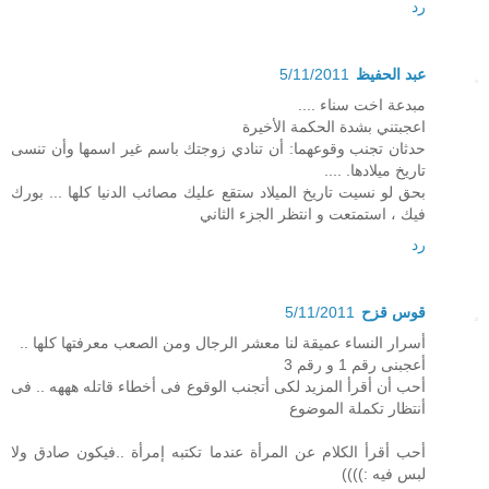
رد
عبد الحفيظ
5/11/2011
مبدعة اخت سناء ....
اعجبتني بشدة الحكمة الأخيرة
حدثان تجنب وقوعهما: أن تنادي زوجتك باسم غير اسمها وأن تنسى
تاريخ ميلادها. ....
بحق لو نسيت تاريخ الميلاد ستقع عليك مصائب الدنيا كلها ... بورك
فيك ، استمتعت و انتظر الجزء الثاني
رد
قوس قزح
5/11/2011
أسرار النساء عميقة لنا معشر الرجال ومن الصعب معرفتها كلها ..
أعجبنى رقم 1 و رقم 3
أحب أن أقرأ المزيد لكى أتجنب الوقوع فى أخطاء قاتله هههه .. فى
أنتظار تكملة الموضوع
أحب أقرأ الكلام عن المرأة عندما تكتبه إمرأة ..فيكون صادق ولا
لبس فيه :))))