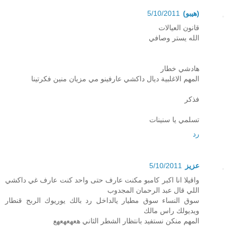
(هيبو)
5/10/2011
قانون العيالات
الله يستر وصافي
هادشي خطار
المهم الاغلبية ديال داكشي عارفينو مي مزيان منين فكرتينا
فذكر
تسلمي يا سنينات
رد
عزيز
5/10/2011
واقيلا انا اكبر كامبو مكنت عارف حتى واحد كنت عارف غي داكشي
اللي قال عبد الرحمان المجدوب
سوق النساء سوق مطيار يالداخل رد بالك يوريوك الربح قنطار
ويديولك راس مالك
المهم منكن نستفيد بانتظار الشطر الثاني هعهعهعهع