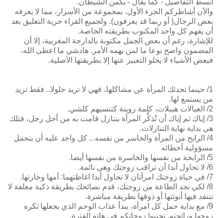
أبسط التفاصيل - كما يقال - يكمن الشيطان.
والآن أشاطركم الجزء الأول، بمجموعة من الأسرار، مما لا يعرفه
بعض الرجال( أو ربما قد يعرفون). ولجميع القراء حرية التعليق بعد
أن يفهم كل واحد المكتوب بطريقته الخاصة.
للإشارة، رغم أن بعض الجمل مكتوبة بالدارجة المغربية، إلا أن
المضمون واضح نوعا ما لمن يهمه الأمر. هادشي ما اعطى الله،
فبعض الأشياء لا يحلو التعبير عنها إلا بطريقتها الأصلية.
1/ حينما تحدثك المرأة عن مشاكلها، فهي لا تريد حلولا.. فقط تريد
من يستمع لها.
2/ العيالات هبيلات، كلمة زوينة كتنسيهم كلشي.
3/ إياك ثم إياك أن تُذكِّر المرأة بتنازل قامت به من أجل رجل، فتلك
هي بداية نهاية التنازلات.
4/ الرابح من المرأة والخاسر من نفسه... كل واحد عليه أن يتحمل
مسؤولية أخطائه
5/ الرابحة من نفسها والخاسرة من نفسها أيضا.
6/ لا تحاول أبدا أن تراقب زوجتك وهي نائمة.
7/ في حياة زوجتك امرأتان لا تحاول أبدا اغاظتهما: أمها وجارتها.
8/ لكي تجد الطاعة من زوجتك، قدم نصائحك بطريقة ذكية مغلفة لا
تنتقد فيها أنوثتها أو ذوقها بطريقة مباشرة.
9/ مع بداية حمل كل امرأة، يبدأ عذاب الوحم الذي يجعلها تكره
زوجها ورائحته. تجنبوا زوجاتكم في هاته الفترة.